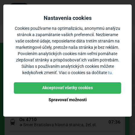
Ubian
×
Zobraziť
Mobilná aplikácia
Nastavenia cookies
Zadarmo - v Google Play
Ubian - odchody vlakov Ivanka pri Dunaj
Prejsť na obsah
Cookies používame na optimalizáciu, anonymnú analýzu
stránok a zapamätanie vašich preferencií. Nezbierame
vaše osobné údaje, neposielame dáta tretím stranám na
Vozidlá:
0
Priblíženie:
marketingové účely, pretože naša stránka je bez reklám.
Povolením analytických cookies nám veľmi pomáhate
Odchody zo zastávky
zlepšovať stránky a prispôsobovať ich vašim potrebám.
Súhlas s používaním analytických cookies môžete
kedykoľvek zmeniť. Viac o cookies sa dočítate
tu.
Ivanka pri Dunaji, žel.st.
Zastávky
Poloha vozidiel
Bikesharing
Podľa odchodu
Podľa čísla
Akceptovať všetky cookies
Spravovať možnosti
Os 4711
07:23
Smer Nové Zámky, žel.st.
Os 4710
07:36
Smer Bratislava hlavná stanica, žel.st.