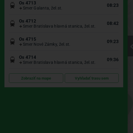
Os 4713
08:23
Smer Galanta, žel.st.
Kliknite pre
Os 4712
08:42
Smer Bratislava hlavná stanica, žel.st.
načítanie
Os 4715
09:23
Smer Nové Zámky, žel.st.
mapy
Os 4714
09:36
Smer Bratislava hlavná stanica, žel.st.
UBIAN
Zobraziť na mape
Vyhľadať trasu sem