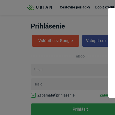
Prejsť na obsah
Cestovné poriadky
Dobiť kredit
Prihlásenie
Vstúpiť cez Google
Vstúpiť cez Fa
alebo
E-mail
Heslo
Zapamätať prihlásenie
Zabudli s
Prihlásiť