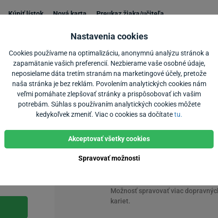
Kúpiť lístok
Nová karta
Preukaz žiaka/učiteľa
Nastavenia cookies
Dobiť kredit na dopravn
Cookies používame na optimalizáciu, anonymnú analýzu stránok a
zapamätanie vašich preferencií. Nezbierame vaše osobné údaje,
neposielame dáta tretím stranám na marketingové účely, pretože
cebook
Prečo sa registrovať a používať aplikáciu U
naša stránka je bez reklám. Povolením analytických cookies nám
veľmi pomáhate zlepšovať stránky a prispôsobovať ich vašim
Registrácia v Ubian prináša množstvo výho
potrebám. Súhlas s používaním analytických cookies môžete
Spravujte svoje dopravné karty, nakupujte c
kedykoľvek zmeniť. Viac o cookies sa dočítate
tu.
aktuálne cestovné poriadky MHD, prímestsk
vlakov a autobusov.
Akceptovať všetky cookies
Správa dopravnej karty
Spravovať možnosti
Informácie o platnosti karty, platno
študentskej zľavy na autobus
a pre
te heslo?
o transakciách dopravnou kartou.
Možnosť spravovať viac dopravnýc
kariet.