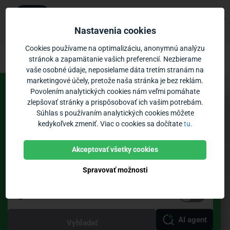
Ubian
×
Zobraziť
Mobilná aplikácia
Nastavenia cookies
Zadarmo - v Google Play
Ubian – cestovné poriadky MHD Štúrov
Prejsť na obsah
Cookies používame na optimalizáciu, anonymnú analýzu
stránok a zapamätanie vašich preferencií. Nezbierame
vaše osobné údaje, neposielame dáta tretím stranám na
Vozidlá:
0
Priblíženie:
marketingové účely, pretože naša stránka je bez reklám.
Povolením analytických cookies nám veľmi pomáhate
Spoje
Odchody
zlepšovať stránky a prispôsobovať ich vašim potrebám.
Súhlas s používaním analytických cookies môžete
MHD Štúrovo
kedykoľvek zmeniť. Viac o cookies sa dočítate
tu.
Zastávky
Poloha vozidiel
Bikesharing
Akceptovať všetky cookies
Spravovať možnosti
Teraz
Priamy spoj
AI agent
Vyhľadať