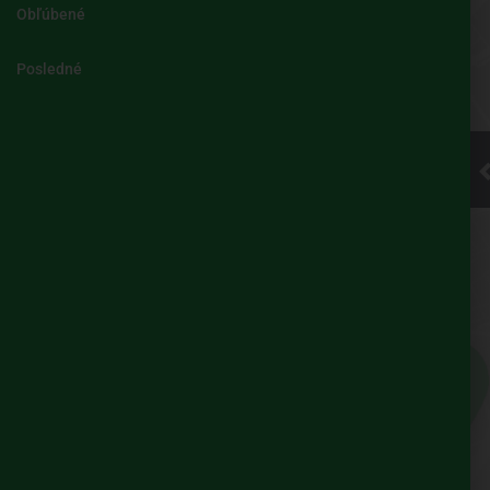
Obľúbené
Kliknite pre
Posledné
načítanie
mapy
UBIAN