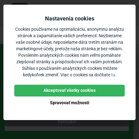
Ubian
×
Zobraziť
Mobilná aplikácia
Nastavenia cookies
Zadarmo - v Google Play
Ubian – odchody MHD Kysucké Nové Me
Prejsť na obsah
Cookies používame na optimalizáciu, anonymnú analýzu
stránok a zapamätanie vašich preferencií. Nezbierame
vaše osobné údaje, neposielame dáta tretím stranám na
Vozidlá:
0
Priblíženie:
marketingové účely, pretože naša stránka je bez reklám.
Povolením analytických cookies nám veľmi pomáhate
Spoje
Odchody
zlepšovať stránky a prispôsobovať ich vašim potrebám.
Súhlas s používaním analytických cookies môžete
MHD Kysucké Nové Mesto
kedykoľvek zmeniť. Viac o cookies sa dočítate
tu.
Zastávky
Poloha vozidiel
Bikesharing
Akceptovať všetky cookies
Spravovať možnosti
Teraz
Vyhľadať