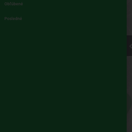
Obľúbené
Kliknite pre
Posledné
načítanie
mapy
UBIAN