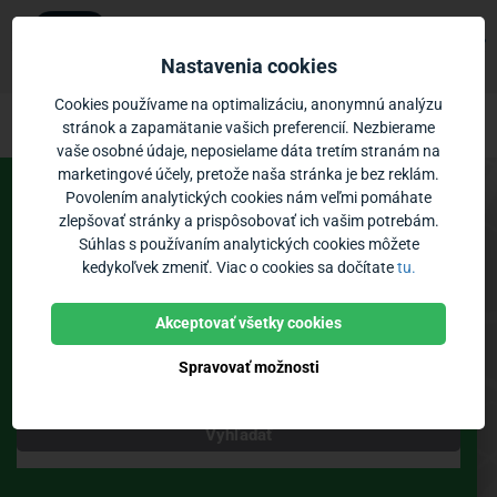
Ubian
×
Zobraziť
Mobilná aplikácia
Nastavenia cookies
Zadarmo - v Google Play
Odchody vlakov a MHD a meškania vlak
Prejsť na obsah
Cookies používame na optimalizáciu, anonymnú analýzu
stránok a zapamätanie vašich preferencií. Nezbierame
vaše osobné údaje, neposielame dáta tretím stranám na
Vozidlá:
0
Priblíženie:
marketingové účely, pretože naša stránka je bez reklám.
Povolením analytických cookies nám veľmi pomáhate
Spoje
Odchody
zlepšovať stránky a prispôsobovať ich vašim potrebám.
Súhlas s používaním analytických cookies môžete
Vlaky / MHD
kedykoľvek zmeniť. Viac o cookies sa dočítate
tu.
Zastávky
Poloha vozidiel
Bikesharing
Akceptovať všetky cookies
Spravovať možnosti
Teraz
Vyhľadať