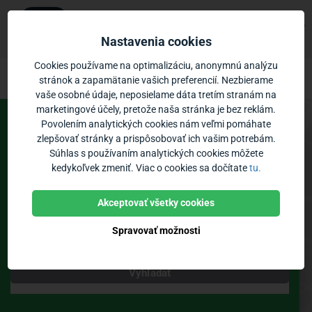
Ubian
×
Zobraziť
Mobilná aplikácia
Nastavenia cookies
Zadarmo - v Google Play
Ubian – odchody MHD Partizánske
Prejsť na obsah
Cookies používame na optimalizáciu, anonymnú analýzu
stránok a zapamätanie vašich preferencií. Nezbierame
vaše osobné údaje, neposielame dáta tretím stranám na
Vozidlá:
0
Priblíženie:
marketingové účely, pretože naša stránka je bez reklám.
Povolením analytických cookies nám veľmi pomáhate
Spoje
Odchody
zlepšovať stránky a prispôsobovať ich vašim potrebám.
Súhlas s používaním analytických cookies môžete
MHD Partizánske
kedykoľvek zmeniť. Viac o cookies sa dočítate
tu.
Zastávky
Poloha vozidiel
Bikesharing
Akceptovať všetky cookies
Spravovať možnosti
Teraz
Vyhľadať