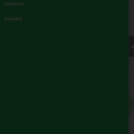
Obľúbené
Kliknite pre
Posledné
načítanie
mapy
UBIAN