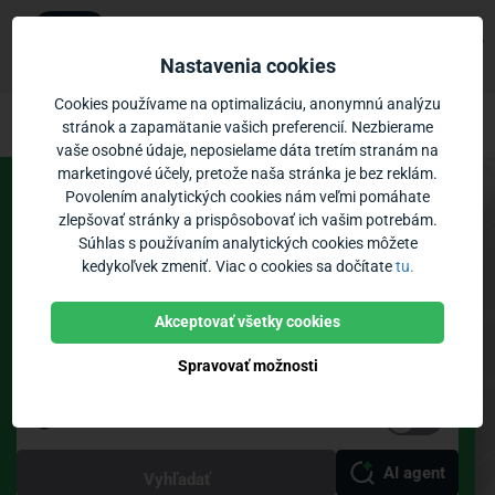
Ubian
×
Zobraziť
Mobilná aplikácia
Nastavenia cookies
Zadarmo - v Google Play
Ubian – cestovné poriadky MHD Žiar n
Prejsť na obsah
Cookies používame na optimalizáciu, anonymnú analýzu
stránok a zapamätanie vašich preferencií. Nezbierame
vaše osobné údaje, neposielame dáta tretím stranám na
Vozidlá:
0
Priblíženie:
marketingové účely, pretože naša stránka je bez reklám.
Povolením analytických cookies nám veľmi pomáhate
Spoje
Odchody
zlepšovať stránky a prispôsobovať ich vašim potrebám.
Súhlas s používaním analytických cookies môžete
MHD Žiar nad Hronom
kedykoľvek zmeniť. Viac o cookies sa dočítate
tu.
Zastávky
Poloha vozidiel
Bikesharing
Akceptovať všetky cookies
Spravovať možnosti
Teraz
Priamy spoj
AI agent
Vyhľadať