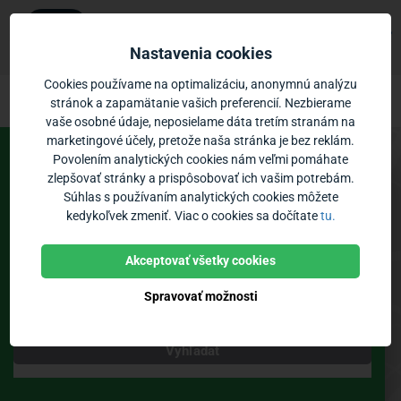
Ubian
×
Zobraziť
Mobilná aplikácia
Nastavenia cookies
Zadarmo - v Google Play
Ubian – odchody MHD Bánovce nad Beb
Prejsť na obsah
Cookies používame na optimalizáciu, anonymnú analýzu
stránok a zapamätanie vašich preferencií. Nezbierame
vaše osobné údaje, neposielame dáta tretím stranám na
Vozidlá:
0
Priblíženie:
marketingové účely, pretože naša stránka je bez reklám.
Povolením analytických cookies nám veľmi pomáhate
Spoje
Odchody
zlepšovať stránky a prispôsobovať ich vašim potrebám.
Súhlas s používaním analytických cookies môžete
MHD Bánovce nad Bebravou
kedykoľvek zmeniť. Viac o cookies sa dočítate
tu.
Zastávky
Poloha vozidiel
Bikesharing
Akceptovať všetky cookies
Spravovať možnosti
Teraz
Vyhľadať