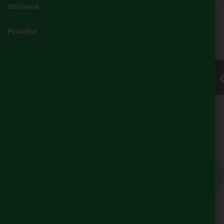
Obľúbené
Kliknite pre
Posledné
načítanie
mapy
UBIAN