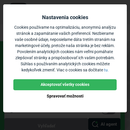
Ubian
×
Zobraziť
Mobilná aplikácia
Nastavenia cookies
Zadarmo - v Google Play
Ubian – cestovné poriadky MHD Humen
Prejsť na obsah
Cookies používame na optimalizáciu, anonymnú analýzu
stránok a zapamätanie vašich preferencií. Nezbierame
vaše osobné údaje, neposielame dáta tretím stranám na
Vozidlá:
0
Priblíženie:
marketingové účely, pretože naša stránka je bez reklám.
Povolením analytických cookies nám veľmi pomáhate
Spoje
Odchody
zlepšovať stránky a prispôsobovať ich vašim potrebám.
Súhlas s používaním analytických cookies môžete
MHD Humenné
kedykoľvek zmeniť. Viac o cookies sa dočítate
tu.
Zastávky
Poloha vozidiel
Bikesharing
Akceptovať všetky cookies
Spravovať možnosti
Teraz
Priamy spoj
AI agent
Vyhľadať