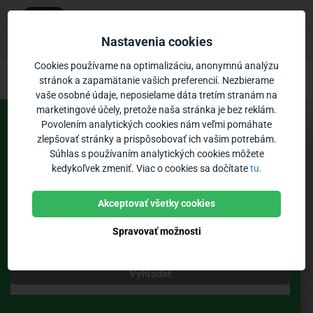
Ubian
×
Zobraziť
Mobilná aplikácia
Nastavenia cookies
Zadarmo - v Google Play
Ubian – odchody MHD Rimavská Sobota
Prejsť na obsah
Cookies používame na optimalizáciu, anonymnú analýzu
stránok a zapamätanie vašich preferencií. Nezbierame
vaše osobné údaje, neposielame dáta tretím stranám na
Vozidlá:
0
Priblíženie:
marketingové účely, pretože naša stránka je bez reklám.
Povolením analytických cookies nám veľmi pomáhate
Spoje
Odchody
zlepšovať stránky a prispôsobovať ich vašim potrebám.
Súhlas s používaním analytických cookies môžete
MHD Rimavská Sobota
kedykoľvek zmeniť. Viac o cookies sa dočítate
tu.
Zastávky
Poloha vozidiel
Bikesharing
Akceptovať všetky cookies
Spravovať možnosti
Teraz
Vyhľadať