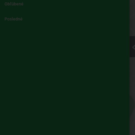
Obľúbené
Kliknite pre
Posledné
načítanie
mapy
UBIAN