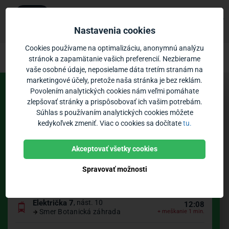
Ubian
×
Zobraziť
Mobilná aplikácia
Nastavenia cookies
Zadarmo - v Google Play
Ubian - odchody MHD Košice, Námestie 
Prejsť na obsah
Cookies používame na optimalizáciu, anonymnú analýzu
stránok a zapamätanie vašich preferencií. Nezbierame
vaše osobné údaje, neposielame dáta tretím stranám na
Vozidlá:
0
Priblíženie:
marketingové účely, pretože naša stránka je bez reklám.
Povolením analytických cookies nám veľmi pomáhate
Odchody zo zastávky
zlepšovať stránky a prispôsobovať ich vašim potrebám.
Súhlas s používaním analytických cookies môžete
kedykoľvek zmeniť. Viac o cookies sa dočítate
tu.
Košice, Námestie osloboditeľov
Zastávky
Poloha vozidiel
Bikesharing
Podľa odchodu
Podľa čísla
Akceptovať všetky cookies
Spravovať možnosti
Autobus 72
, nást. 3
12:07
Smer Lingov
Električka 7
, nást. 10
12:08
Smer Botanická záhrada
+ meškanie 1 min.