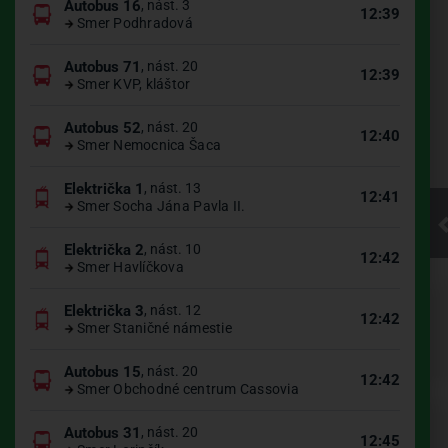
Autobus 16
, nást. 3
12:39
Smer Podhradová
Autobus 71
, nást. 20
12:39
Smer KVP, kláštor
Kliknite pre
Autobus 52
, nást. 20
12:40
Smer Nemocnica Šaca
načítanie
Električka 1
, nást. 13
12:41
Smer Socha Jána Pavla II.
mapy
Električka 2
, nást. 10
12:42
Smer Havlíčkova
UBIAN
Električka 3
, nást. 12
12:42
Smer Staničné námestie
Autobus 15
, nást. 20
12:42
Smer Obchodné centrum Cassovia
Autobus 31
, nást. 20
12:45