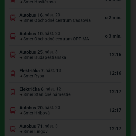
Smer Havlíčkova
Autobus 16
, nást. 20
o 2 min.
Smer Obchodné centrum Cassovia
Autobus 10
, nást. 20
o 3 min.
Smer Obchodné centrum OPTIMA
Autobus 25
, nást. 3
12:15
Smer Budapeštianska
Električka 7
, nást. 13
12:16
Smer Ryba
Električka 6
, nást. 12
12:17
Smer Staničné námestie
Autobus 20
, nást. 20
12:17
Smer Hríbová
Autobus 71
, nást. 3
12:17
Smer Lingov